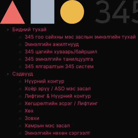
Skip
to
content
Бидний тухай
345 гоо сайхны мэс заслын эмнэлгийн тухай
Эмнэлгийн ажилтнууд
345 цагийн хуваарь/байршил
345 эмнэлгийн танилцуулга
345 ялгаралтын 345 систем
Сэдвүүд
Нүүрний контур
Хоёр эрүү / ASO мэс засал
Лифтинг & Нүүрний контур
Хөгшрөлтийн эсрэг / Лифтинг
Хөх
Зовхи
Хамрын мэс засал
Эмнэлгийн нөхөн сэргээлт