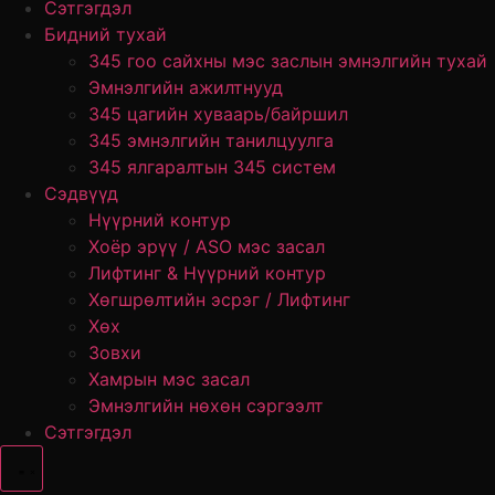
Сэтгэгдэл
Бидний тухай
345 гоо сайхны мэс заслын эмнэлгийн тухай
Эмнэлгийн ажилтнууд
345 цагийн хуваарь/байршил
345 эмнэлгийн танилцуулга
345 ялгаралтын 345 систем
Сэдвүүд
Нүүрний контур
Хоёр эрүү / ASO мэс засал
Лифтинг & Нүүрний контур
Хөгшрөлтийн эсрэг / Лифтинг
Хөх
Зовхи
Хамрын мэс засал
Эмнэлгийн нөхөн сэргээлт
Сэтгэгдэл