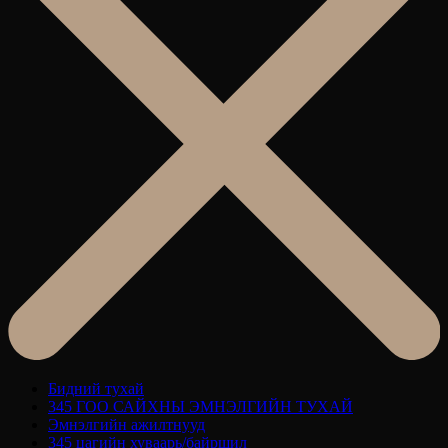
Бидний тухай
345 ГОО САЙХНЫ ЭМНЭЛГИЙН ТУХАЙ
Эмнэлгийн ажилтнууд
345 цагийн хуваарь/байршил