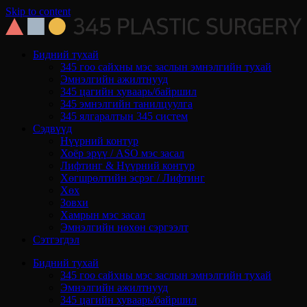
Skip to content
Бидний тухай
345 гоо сайхны мэс заслын эмнэлгийн тухай
Эмнэлгийн ажилтнууд
345 цагийн хуваарь/байршил
345 эмнэлгийн танилцуулга
345 ялгаралтын 345 систем
Сэдвүүд
Нүүрний контур
Хоёр эрүү / ASO мэс засал
Лифтинг & Нүүрний контур
Хөгшрөлтийн эсрэг / Лифтинг
Хөх
Зовхи
Хамрын мэс засал
Эмнэлгийн нөхөн сэргээлт
Сэтгэгдэл
Бидний тухай
345 гоо сайхны мэс заслын эмнэлгийн тухай
Эмнэлгийн ажилтнууд
345 цагийн хуваарь/байршил