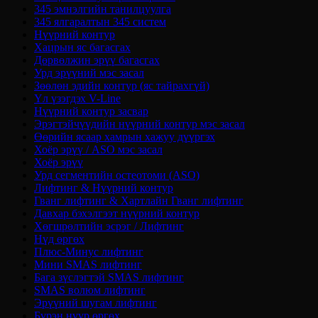
345 эмнэлгийн танилцуулга
345 ялгаралтын 345 систем
Нүүрний контур
Хацрын яс багасгах
Дөрвөлжин эрүү багасгах
Урд эрүүний мэс засал
Зөөлөн эдийн контур (яс тайрахгүй)
Үл үзэгдэх V-Line
Нүүрний контур засвар
Эрэгтэйчүүдийн нүүрний контур мэс засал
Өөрийн ясаар хамрын хажуу дүүргэх
Хоёр эрүү / ASO мэс засал
Хоёр эрүү
Урд сегментийн остеотоми (ASO)
Лифтинг & Нүүрний контур
Гванг лифтинг & Хартлайн Гванг лифтинг
Давхар бэхэлгээт нүүрний контур
Хөгшрөлтийн эсрэг / Лифтинг
Нүд өргөх
Плюс-Минус лифтинг
Мини SMAS лифтинг
Бага зүслэгтэй SMAS лифтинг
SMAS волюм лифтинг
Эрүүний шугам лифтинг
Бүрэн нүүр өргөх