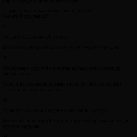
Дараах хүмүүст санал болгож байна
Та мэс заслын талаар санаа зовж байна уу?
Чөлөөтэй асуугаарай!
01
Нэгдүгээрт, давхраагүй хүмүүс
Байгалийн давхраатай байхыг хүсдэг хүмүүст зориулав
02
Хоёрдугаарт, одоогийн зовхины шугамд сэтгэл дундуур
байгаа хүмүүс
Одоогийн давхрааны шугамын тэгш бус байдал, хэлбэрт
сэтгэл хангалуун бус хүмүүст
03
Гуравдугаарт, жижиг нүдэнд санаа зовдог хүмүүс
Жижиг эсвэл уйтгартай нүдтэй, илүү тод харагдахыг хүсдэг
хүмүүст зориулав
04