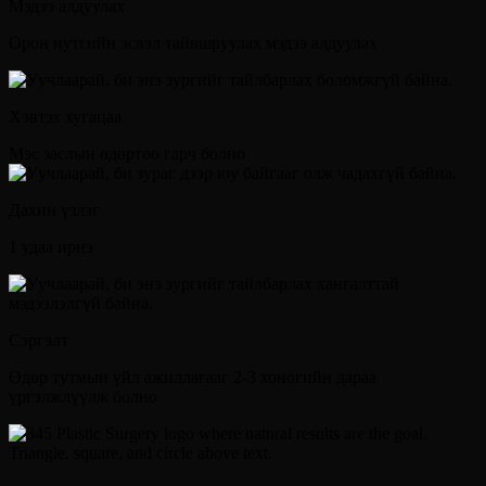
Мэдээ алдуулах
Орон нутгийн эсвэл тайвшруулах мэдээ алдуулах
Хэвтэх хугацаа
Мэс заслын өдөртөө гарч болно
Дахин үзлэг
1 удаа ирнэ
Сэргэлт
Өдөр тутмын үйл ажиллагааг 2-3 хоногийн дараа
үргэлжлүүлж болно