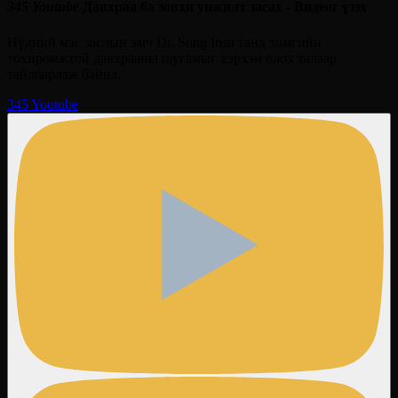
345 Youtube
Давхраа ба зовхи унжилт засах - Видеог үзэх
Нүдний мэс заслын эмч Dr. Song Insu танд хамгийн
тохиромжтой давхрааны шугамыг хэрхэн олох талаар
тайлбарлаж байна.
345 Youtube