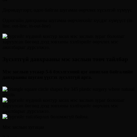
Дөрөвдүгээрт, одоо байгаа шугамаа өөрчлөх хүсэлтэй хүмүүс
Одоогийн давхрааны шугамаа өөрчлөхийг хүсдэг хүмүүст (in-
line, out-line, in-out-line)
Зүсэлтгүй давхрааны мэс заслын товч тайлбар
Мэс заслын утсаар 5-6 бэхэлгээний цэг ашиглан байгалийн
давхрааны шугам үүсгэх зүсэлтгүй арга.
Мэс заслын хугацаа