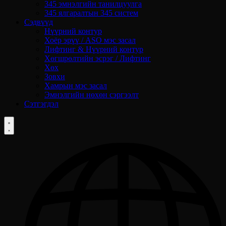
345 эмнэлгийн танилцуулга
345 ялгаралтын 345 систем
Сэдвүүд
Нүүрний контур
Хоёр эрүү / ASO мэс засал
Лифтинг & Нүүрний контур
Хөгшрөлтийн эсрэг / Лифтинг
Хөх
Зовхи
Хамрын мэс засал
Эмнэлгийн нөхөн сэргээлт
Сэтгэгдэл