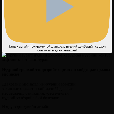
Танд хамгийн тохиромжтой давхраа, нүдний хэлбэрийг хэрхэн
сонгохыг мэдэж аваарай!
Нүүрний ерөнхий тэнцвэрийг харгалзан хийдэг давхрааны
мэс засал
Давхрааны мэс засал нь нүүрний ерөнхий
зохицлыг харгалзан хийгддэг. Чадварлаг
мэс засалчид байгалийн, үзэсгэлэнтэй
нүдний хэлбэрийг бий болгодог.
Нэгдүгээрт, хувийн дизайн