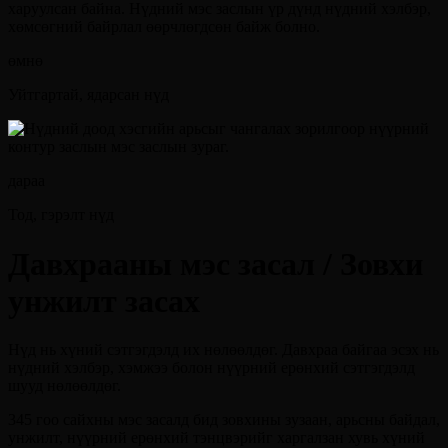
өмнө
Уйтгартай, ядарсан нүд
дараа
Тод, гэрэлт нүд
Давхрааны мэс засал / Зовхи
унжилт засах
Нүд нь хүний сэтгэгдэлд их нөлөөлдөг. Давхраа байгаа эсэх нь
нүдний хэлбэр, хэмжээ болон нүүрний ерөнхий сэтгэгдэлд
шууд нөлөөлдөг.
345 гоо сайхны мэс засалд бид зовхины зузаан, арьсны байдал,
унжилт, нүүрний ерөнхий тэнцвэрийг харгалзан хувь хүний