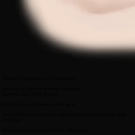
Нүдийг томруулж, илүү тод болгох
Нүдний сул булчин зовхийг унжуулж,
ядарсан, хүнд харагдуулдаг.
Нэгдүгээрт, давхрааны шугам засах
Байгалийн шугам нь илүү тод, хурц нүдний хэлбэрийг бий
болгодог.
Хоёрдугаарт, нүд нээх хүчийг сайжруулах