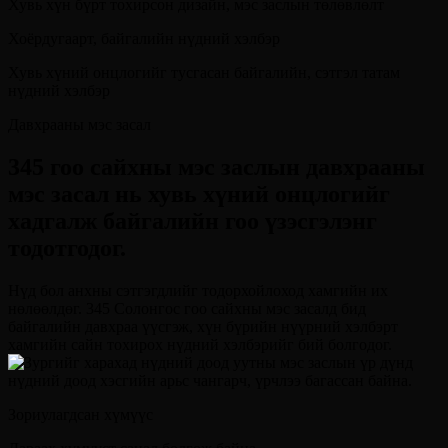
Хувь хүн бүрт тохирсон дизайн, мэс заслын төлөвлөлт
Хоёрдугаарт, байгалийн нүдний хэлбэр
Хувь хүний онцлогийг тусгасан байгалийн, сэтгэл татам
нүдний хэлбэр
Давхрааны мэс засал
345 гоо сайхны мэс заслын давхрааны
мэс засал нь хувь хүний онцлогийг
хадгалж байгалийн гоо үзэсгэлэнг
тодотгодог.
Нүд бол анхны сэтгэгдлийг тодорхойлоход хамгийн их
нөлөөлдөг. 345 Солонгос гоо сайхны мэс засалд бид
байгалийн давхраа үүсгэж, хүн бүрийн нүүрний хэлбэрт
хамгийн сайн тохирох нүдний хэлбэрийг бий болгодог.
Зориулагдсан хүмүүс