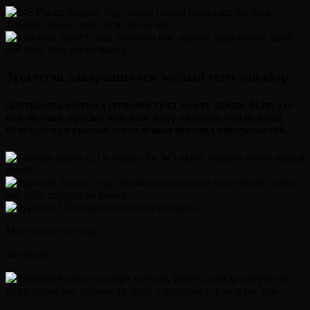
Зүсэлттэй давхрааны мэс заслын товч тайлбар
Давхрааны шугам үүсгэхийн тулд зүсэлт хийдэг. Илүүдэл
өөх, булчин, арьсыг арилгаж илүү толигор, тод нүд бий
болгодог тул унжсан эсвэл зузаан зовхинд тохиромжтой.
Мэс заслын хугацаа
40 минут