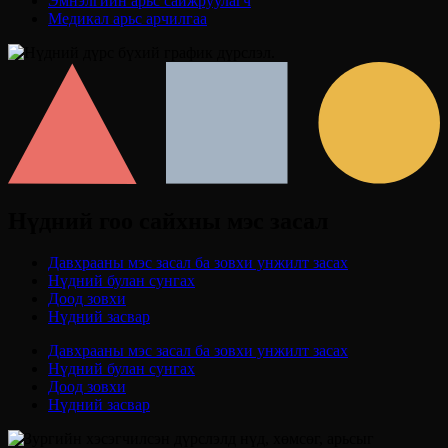
Эмнэлгийн арьс сайжруулагч
Медикал арьс арчилгаа
Нүдний гоо сайхны мэс засал
Давхрааны мэс засал ба зовхи унжилт засах
Нүдний булан сунгах
Доод зовхи
Нүдний засвар
Давхрааны мэс засал ба зовхи унжилт засах
Нүдний булан сунгах
Доод зовхи
Нүдний засвар