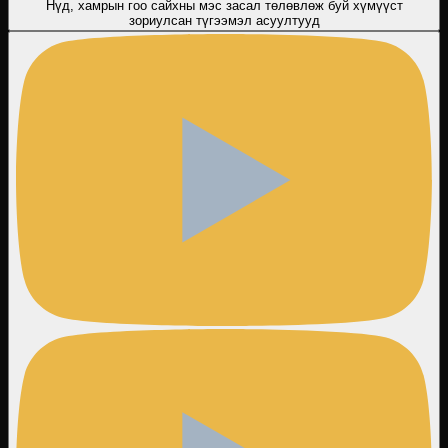
Нүд, хамрын гоо сайхны мэс засал төлөвлөж буй хүмүүст
зориулсан түгээмэл асуултууд