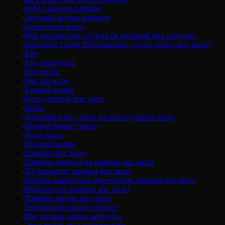
SMAS волюм лифтинг
Эрүүний шугам лифтинг
Бүрэн нүүр өргөх
Өөх шилжүүлэн суулгах ба нүүрний өөх соруулах
Submental Corset Platysmaplasty (хүзүү өргөх мэс засал)
Хөх
Хөх томруулах
Хөх өргөх
Хөх багасгах
Хөхний засвар
Бусад хөхний мэс засал
Зовхи
Давхрааны мэс засал ба зовхи унжилт засах
Нүдний булан сунгах
Доод зовхи
Нүдний засвар
Хамрын мэс засал
Хамрын төрлүүд ба хамрын мэс засал
3D захиалгат хамрын мэс засал
Өөрийн хавирганы мөгөөрсөөр хамрын мэс засал
Имплантгүй хамрын мэс засал
Хамрын давтан мэс засал
Эмнэлгийн нөхөн сэргээлт
Мэс заслын дараах арчилгаа