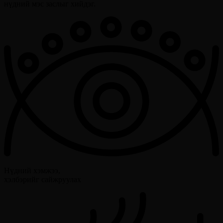
нүдний мэс заслыг хийдэг.
Нүдний хэмжээ,
хэлбэрийг сайжруулах