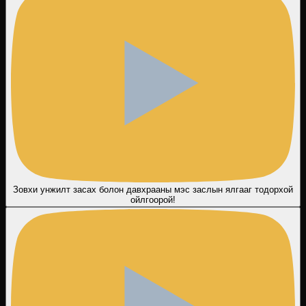
Зовхи унжилт засах болон давхрааны мэс заслын ялгааг тодорхой
ойлгоорой!