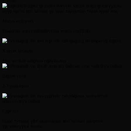
2-3 цаг
Мэдээ алдуулах
Ерөнхий эсвэл тайвшруулах мэдээ алдуулах
Хэвтэх хугацаа
Мэс заслын өдөртөө гарч болно
Дахин үзлэг
2-3 удаа ирнэ
Сэргэлт
Өдөр тутмын үйл ажиллагааг мэс заслын өдөртөө
үргэлжлүүлж болно