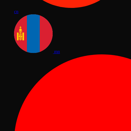
cn
mn