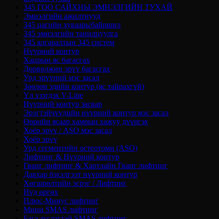
345 ГОО САЙХНЫ ЭМНЭЛГИЙН ТУХАЙ
Эмнэлгийн ажилтнууд
345 цагийн хуваарь/байршил
345 эмнэлгийн танилцуулга
345 ялгаралтын 345 систем
Нүүрний контур
Хацрын яс багасгах
Дөрвөлжин эрүү багасгах
Урд эрүүний мэс засал
Зөөлөн эдийн контур (яс тайрахгүй)
Үл үзэгдэх V-Line
Нүүрний контур засвар
Эрэгтэйчүүдийн нүүрний контур мэс засал
Өөрийн ясаар хамрын хажуу дүүргэх
Хоёр эрүү / ASO мэс засал
Хоёр эрүү
Урд сегментийн остеотоми (ASO)
Лифтинг & Нүүрний контур
Гванг лифтинг & Хартлайн Гванг лифтинг
Давхар бэхэлгээт нүүрний контур
Хөгшрөлтийн эсрэг / Лифтинг
Нүд өргөх
Плюс-Минус лифтинг
Мини SMAS лифтинг
Бага зүслэгтэй SMAS лифтинг