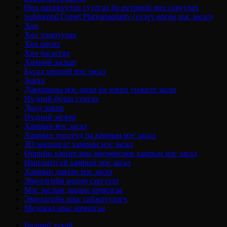
Өөх шилжүүлэн суулгах ба нүүрний өөх соруулах
Submental Corset Platysmaplasty (хүзүү өргөх мэс засал)
Хөх
Хөх томруулах
Хөх өргөх
Хөх багасгах
Хөхний засвар
Бусад хөхний мэс засал
Зовхи
Давхрааны мэс засал ба зовхи унжилт засах
Нүдний булан сунгах
Доод зовхи
Нүдний засвар
Хамрын мэс засал
Хамрын төрлүүд ба хамрын мэс засал
3D захиалгат хамрын мэс засал
Өөрийн хавирганы мөгөөрсөөр хамрын мэс засал
Имплантгүй хамрын мэс засал
Хамрын давтан мэс засал
Эмнэлгийн нөхөн сэргээлт
Мэс заслын дараах арчилгаа
Эмнэлгийн арьс сайжруулагч
Медикал арьс арчилгаа
Бидний тухай