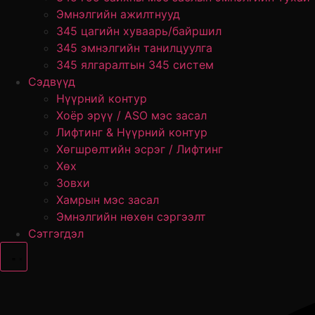
Эмнэлгийн ажилтнууд
345 цагийн хуваарь/байршил
345 эмнэлгийн танилцуулга
345 ялгаралтын 345 систем
Сэдвүүд
Нүүрний контур
Хоёр эрүү / ASO мэс засал
Лифтинг & Нүүрний контур
Хөгшрөлтийн эсрэг / Лифтинг
Хөх
Зовхи
Хамрын мэс засал
Эмнэлгийн нөхөн сэргээлт
Сэтгэгдэл