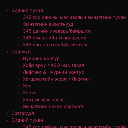
Skip
to
Бидний тухай
content
345 гоо сайхны мэс заслын эмнэлгийн тухай
Эмнэлгийн ажилтнууд
345 цагийн хуваарь/байршил
345 эмнэлгийн танилцуулга
345 ялгаралтын 345 систем
Сэдвүүд
Нүүрний контур
Хоёр эрүү / ASO мэс засал
Лифтинг & Нүүрний контур
Хөгшрөлтийн эсрэг / Лифтинг
Хөх
Зовхи
Хамрын мэс засал
Эмнэлгийн нөхөн сэргээлт
Сэтгэгдэл
Бидний тухай
345 гоо сайхны мэс заслын эмнэлгийн тухай