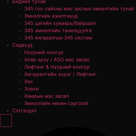
Бидний тухай
345 гоо сайхны мэс заслын эмнэлгийн тухай
Эмнэлгийн ажилтнууд
345 цагийн хуваарь/байршил
345 эмнэлгийн танилцуулга
345 ялгаралтын 345 систем
Сэдвүүд
Нүүрний контур
Хоёр эрүү / ASO мэс засал
Лифтинг & Нүүрний контур
Хөгшрөлтийн эсрэг / Лифтинг
Хөх
Зовхи
Хамрын мэс засал
Эмнэлгийн нөхөн сэргээлт
Сэтгэгдэл