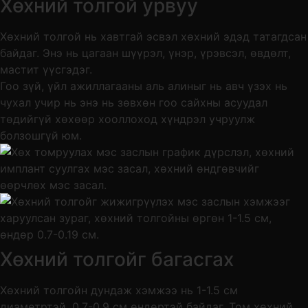
Хөхний толгой урвуу
Хөхний толгой нь хавтгай эсвэл хөхний эдэд татагдсан
байдаг. Энэ нь цагаан шүүрэл, үнэр, үрэвсэл, өвдөлт,
мастит үүсгэдэг.
Гоо зүй, үйл ажиллагааны аль алиныг нь авч үзэх нь
чухал учир нь энэ нь зөвхөн гоо сайхны асуудал
төдийгүй хөхөөр хооллоход хүндрэл учруулж
болзошгүй юм.
Хөхний толгойг багасгах
Хөхний толгойн дундаж хэмжээ нь 1-1.5 см
диаметртэй, 0.7-0.9 см өндөртэй байдаг. Том хөхний