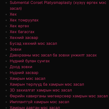
Submental Corset Platysmaplasty (хүзүү өргөх мэс
засал)
Хөх
Хөх томруулах
Хөх өргөх
Хөх багасгах
Хөхний засвар
Бусад хөхний мэс засал
Зовхи
Давхрааны мэс засал ба зовхи унжилт засах
Нүдний булан сунгах
Доод зовхи
Нүдний засвар
Хамрын мэс засал
Хамрын төрлүүд ба хамрын мэс засал
3D захиалгат хамрын мэс засал
Өөрийн хавирганы мөгөөрсөөр хамрын мэс засал
Имплантгүй хамрын мэс засал
Хамрын давтан мэс засал