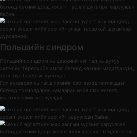
Польшийн синдром
Польшийн синдром нь цээжний нэг тал нь дутуу
хөгжсөн төрөлхийн эмгэг бөгөөд хөхний мэдэгдэхүйц
тэгш бус байдлыг үүсгэдэг.
Гол анхаарал нь тэгш хэмийг сэргээхэд чиглэгддэг
бөгөөд тохиолдлоос хамааран ихэвчлэн өсгөлт,
мастопексийг хослуулдаг.