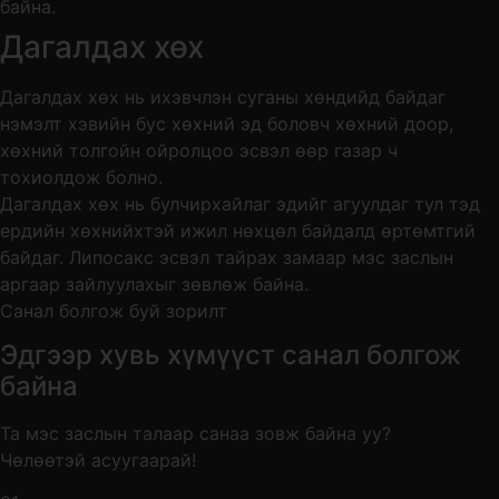
Дагалдах хөх
Дагалдах хөх нь ихэвчлэн суганы хөндийд байдаг
нэмэлт хэвийн бус хөхний эд боловч хөхний доор,
хөхний толгойн ойролцоо эсвэл өөр газар ч
тохиолдож болно.
Дагалдах хөх нь булчирхайлаг эдийг агуулдаг тул тэд
ердийн хөхнийхтэй ижил нөхцөл байдалд өртөмтгий
байдаг. Липосакс эсвэл тайрах замаар мэс заслын
аргаар зайлуулахыг зөвлөж байна.
Санал болгож буй зорилт
Эдгээр хувь хүмүүст санал болгож
байна
Та мэс заслын талаар санаа зовж байна уу?
Чөлөөтэй асуугаарай!