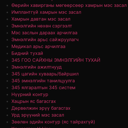
Өөрийн хавирганы мөгөөрсөөр хамрын мэс засал
Имплантгүй хамрын мэс засал
Хамрын давтан мэс засал
Эмнэлгийн нөхөн сэргээлт
Мэс заслын дараах арчилгаа
Эмнэлгийн арьс сайжруулагч
Медикал арьс арчилгаа
Бидний тухай
345 ГОО САЙХНЫ ЭМНЭЛГИЙН ТУХАЙ
Эмнэлгийн ажилтнууд
345 цагийн хуваарь/байршил
345 эмнэлгийн танилцуулга
345 ялгаралтын 345 систем
Нүүрний контур
Хацрын яс багасгах
Дөрвөлжин эрүү багасгах
Урд эрүүний мэс засал
Зөөлөн эдийн контур (яс тайрахгүй)