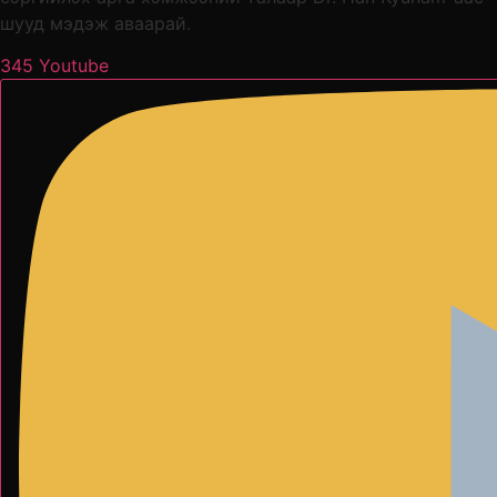
шууд мэдэж аваарай.
345 Youtube