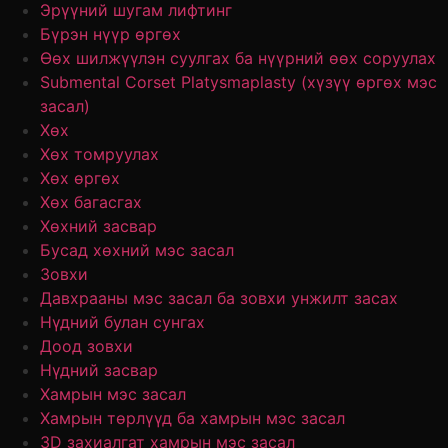
Эрүүний шугам лифтинг
Бүрэн нүүр өргөх
Өөх шилжүүлэн суулгах ба нүүрний өөх соруулах
Submental Corset Platysmaplasty (хүзүү өргөх мэс
засал)
Хөх
Хөх томруулах
Хөх өргөх
Хөх багасгах
Хөхний засвар
Бусад хөхний мэс засал
Зовхи
Давхрааны мэс засал ба зовхи унжилт засах
Нүдний булан сунгах
Доод зовхи
Нүдний засвар
Хамрын мэс засал
Хамрын төрлүүд ба хамрын мэс засал
3D захиалгат хамрын мэс засал