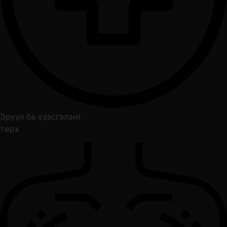
Эрүүл ба үзэсгэлэнт
төрх