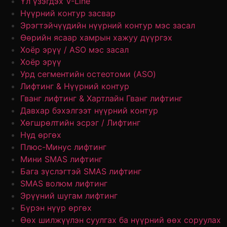
Үл үзэгдэх V-Line
Нүүрний контур засвар
Эрэгтэйчүүдийн нүүрний контур мэс засал
Өөрийн ясаар хамрын хажуу дүүргэх
Хоёр эрүү / ASO мэс засал
Хоёр эрүү
Урд сегментийн остеотоми (ASO)
Лифтинг & Нүүрний контур
Гванг лифтинг & Хартлайн Гванг лифтинг
Давхар бэхэлгээт нүүрний контур
Хөгшрөлтийн эсрэг / Лифтинг
Нүд өргөх
Плюс-Минус лифтинг
Мини SMAS лифтинг
Бага зүслэгтэй SMAS лифтинг
SMAS волюм лифтинг
Эрүүний шугам лифтинг
Бүрэн нүүр өргөх
Өөх шилжүүлэн суулгах ба нүүрний өөх соруулах