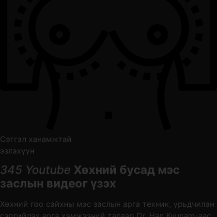
Сэтгэл ханамжтай
эзлэхүүн
345 Youtube
Хөхний бусад мэс
заслын видеог үзэх
Хөхний гоо сайхны мэс заслын арга техник, урьдчилан
сэргийлэх арга хэмжээний талаар Dr. Han Kyunam-аас