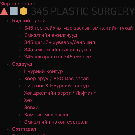
Skip to content
Бидний тухай
345 гоо сайхны мэс заслын эмнэлгийн тухай
Эмнэлгийн ажилтнууд
345 цагийн хуваарь/байршил
345 эмнэлгийн танилцуулга
345 ялгаралтын 345 систем
Сэдвүүд
Нүүрний контур
Хоёр эрүү / ASO мэс засал
Лифтинг & Нүүрний контур
Хөгшрөлтийн эсрэг / Лифтинг
Хөх
Зовхи
Хамрын мэс засал
Эмнэлгийн нөхөн сэргээлт
Сэтгэгдэл