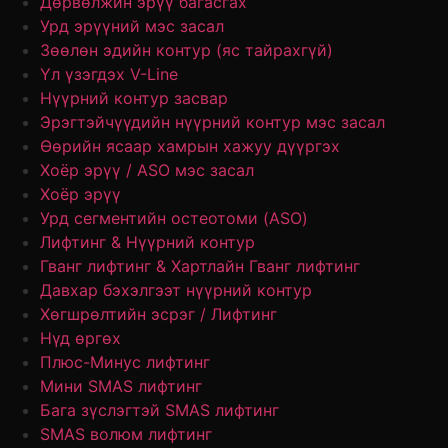
Дөрвөлжин эрүү багасгах
Урд эрүүний мэс засал
Зөөлөн эдийн контур (яс тайрахгүй)
Үл үзэгдэх V-Line
Нүүрний контур засвар
Эрэгтэйчүүдийн нүүрний контур мэс засал
Өөрийн ясаар хамрын хажуу дүүргэх
Хоёр эрүү / ASO мэс засал
Хоёр эрүү
Урд сегментийн остеотоми (ASO)
Лифтинг & Нүүрний контур
Гванг лифтинг & Хартлайн Гванг лифтинг
Давхар бэхэлгээт нүүрний контур
Хөгшрөлтийн эсрэг / Лифтинг
Нүд өргөх
Плюс-Минус лифтинг
Мини SMAS лифтинг
Бага зүслэгтэй SMAS лифтинг
SMAS волюм лифтинг