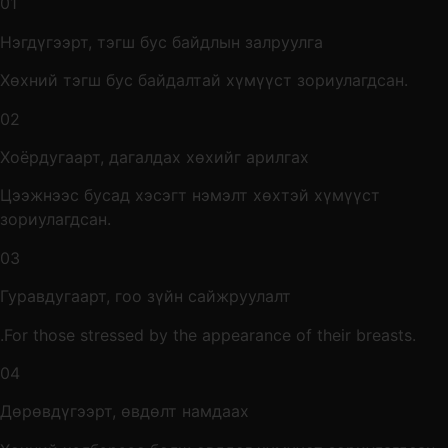
01
Нэгдүгээрт, тэгш бус байдлын залруулга
Хөхний тэгш бус байдалтай хүмүүст зориулагдсан.
02
Хоёрдугаарт, дагалдах хөхийг арилгах
Цээжнээс бусад хэсэгт нэмэлт хөхтэй хүмүүст
зориулагдсан.
03
Гуравдугаарт, гоо зүйн сайжруулалт
.For those stressed by the appearance of their breasts.
04
Дөрөвдүгээрт, өвдөлт намдаах