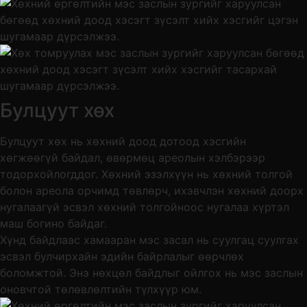
Булцуут хөх
Булцуут хөх нь хөхний доод дотоод хэсгийн
хөгжөөгүй байдал, өвөрмөц ареолын хэлбэрээр
тодорхойлогддог. Хөхний эзэлхүүн нь хөхний толгой
болон ареола орчимд төвлөрч, ихэвчлэн хөхний доорх
нугалаагүй эсвэл хөхний толгойноос нугалаа хүртэл
маш богино байдаг.
Хүнд байдлаас хамааран мэс засал нь суулгац суулгах
эсвэл булчирхайн эдийн байрлалыг өөрчлөх
боломжтой. Энэ нөхцөл байдлыг ойлгох нь мэс заслын
оновчтой төлөвлөлтийн түлхүүр юм.