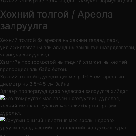
Хөхний хэлбэрээс болж өвддөг хүмүүст зориулагдсан.
Хөхний толгой / Ареола
залруулга
Хөхний толгой ба ареола нь хөхний гадаад төрх,
үйл ажиллагааны аль алинд нь зайлшгүй шаардлагатай,
ялангуяа хөхүүл үед.
Хамгийн тохиромжтой нь тэдний хэмжээ нь хөхтэй
пропорциональ байх ёстой.
Хөхний толгойн дундаж диаметр 1-1.5 см, ареолын
диаметр нь 3.5-4.5 см байна.
Эдгээр пропорцууд дээр үндэслэн залруулга хийдэг.