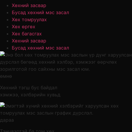
Хөхний засвар
Бусад хөхний мэс засал
Хөх томруулах
Хөх өргөх
Хөх багасгах
Хөхний засвар
Бусад хөхний мэс засал
өмнө
Хөхний тэгш бус байдал
хэмжээ, хэлбэрийн хувьд
дараа
Тэнцвэртэй ба том хөх