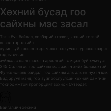
Хөхний бусад гоо
сайхны мэс засал
Тэгш бус байдал, хэлбэрийн гажиг, хөхний толгой
эсвэл төрөлхийн
хүчин зүйл эсвэл жирэмслэх, хөхүүлэх, үрэвсэл зэрэг
гадны хүчин
зүйлсээс шалтгаалсан ареолтой тэмцэж буй хүмүүст
345 Солонгос гоо сайхны мэс засал хийх боломжтой.
Функциональ байдал, гоо сайхны аль аль нь чухал юм.
Бид эрүүл мэнд, гоо зүйг хослуулсан хөхний хамгийн
тохиромжтой пропорцийг зохион бүтээдэг.
Байгалийн хөхний