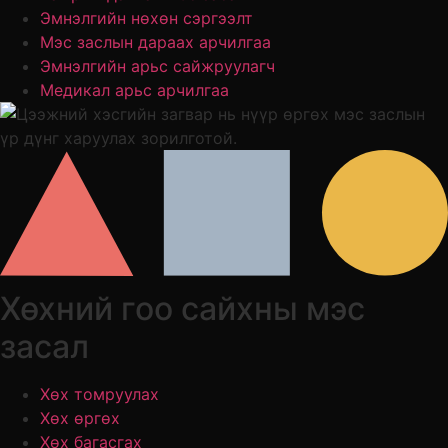
Эмнэлгийн нөхөн сэргээлт
Мэс заслын дараах арчилгаа
Эмнэлгийн арьс сайжруулагч
Медикал арьс арчилгаа
Хөхний гоо сайхны мэс
засал
Хөх томруулах
Хөх өргөх
Хөх багасгах