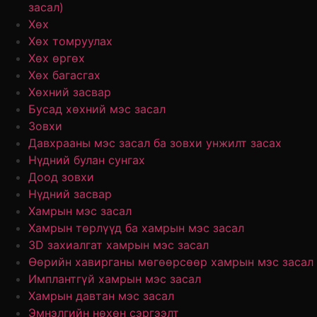
засал)
Хөх
Хөх томруулах
Хөх өргөх
Хөх багасгах
Хөхний засвар
Бусад хөхний мэс засал
Зовхи
Давхрааны мэс засал ба зовхи унжилт засах
Нүдний булан сунгах
Доод зовхи
Нүдний засвар
Хамрын мэс засал
Хамрын төрлүүд ба хамрын мэс засал
3D захиалгат хамрын мэс засал
Өөрийн хавирганы мөгөөрсөөр хамрын мэс засал
Имплантгүй хамрын мэс засал
Хамрын давтан мэс засал
Эмнэлгийн нөхөн сэргээлт