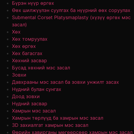
Бүрэн нүүр өргөх
Өөх шилжүүлэн суулгах ба нүүрний өөх соруулах
Submental Corset Platysmaplasty (хүзүү өргөх мэс
засал)
Хөх
Хөх томруулах
Хөх өргөх
Хөх багасгах
Хөхний засвар
Бусад хөхний мэс засал
Зовхи
Давхрааны мэс засал ба зовхи унжилт засах
Нүдний булан сунгах
Доод зовхи
Нүдний засвар
Хамрын мэс засал
Хамрын төрлүүд ба хамрын мэс засал
3D захиалгат хамрын мэс засал
Өөрийн хавирганы мөгөөрсөөр хамрын мэс засал