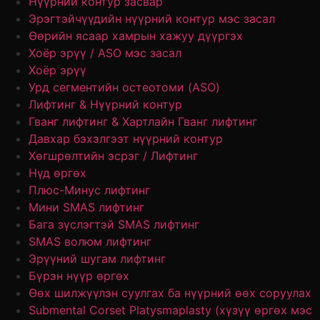
Нүүрний контур засвар
Эрэгтэйчүүдийн нүүрний контур мэс засал
Өөрийн ясаар хамрын хажуу дүүргэх
Хоёр эрүү / ASO мэс засал
Хоёр эрүү
Урд сегментийн остеотоми (ASO)
Лифтинг & Нүүрний контур
Гванг лифтинг & Хартлайн Гванг лифтинг
Давхар бэхэлгээт нүүрний контур
Хөгшрөлтийн эсрэг / Лифтинг
Нүд өргөх
Плюс-Минус лифтинг
Мини SMAS лифтинг
Бага зүслэгтэй SMAS лифтинг
SMAS волюм лифтинг
Эрүүний шугам лифтинг
Бүрэн нүүр өргөх
Өөх шилжүүлэн суулгах ба нүүрний өөх соруулах
Submental Corset Platysmaplasty (хүзүү өргөх мэс