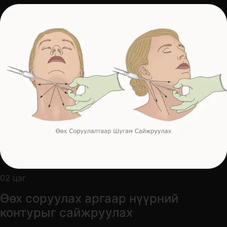
02 цэг
Өөх соруулах аргаар нүүрний
контурыг сайжруулах