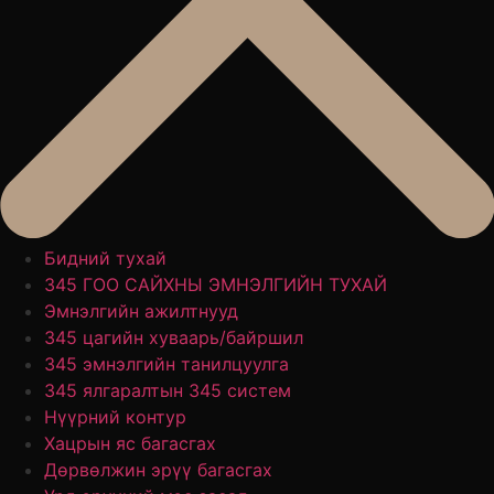
Бидний тухай
345 ГОО САЙХНЫ ЭМНЭЛГИЙН ТУХАЙ
Эмнэлгийн ажилтнууд
345 цагийн хуваарь/байршил
345 эмнэлгийн танилцуулга
345 ялгаралтын 345 систем
Нүүрний контур
Хацрын яс багасгах
Дөрвөлжин эрүү багасгах