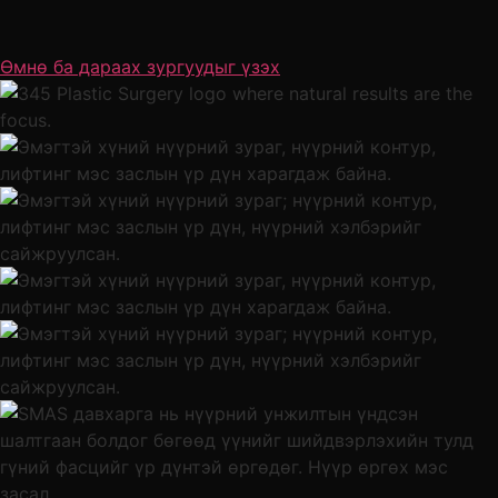
Өмнө ба дараах зургуудыг үзэх