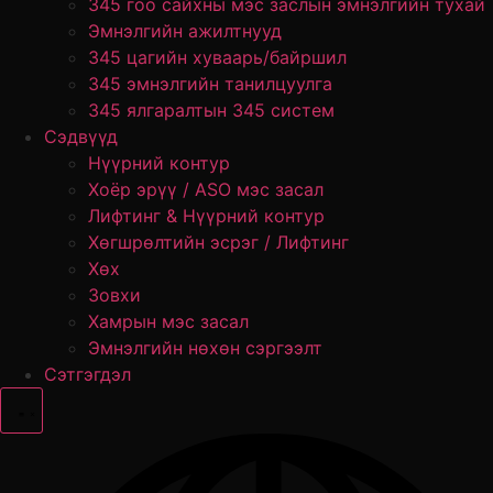
345 гоо сайхны мэс заслын эмнэлгийн тухай
Эмнэлгийн ажилтнууд
345 цагийн хуваарь/байршил
345 эмнэлгийн танилцуулга
345 ялгаралтын 345 систем
Сэдвүүд
Нүүрний контур
Хоёр эрүү / ASO мэс засал
Лифтинг & Нүүрний контур
Хөгшрөлтийн эсрэг / Лифтинг
Хөх
Зовхи
Хамрын мэс засал
Эмнэлгийн нөхөн сэргээлт
Сэтгэгдэл