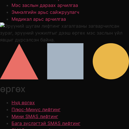
Мэс заслын дараах арчилгаа
Эмнэлгийн арьс сайжруулагч
Медикал арьс арчилгаа
өргөх
Нүд өргөх
Плюс-Минус лифтинг
Мини SMAS лифтинг
Бага зүслэгтэй SMAS лифтинг