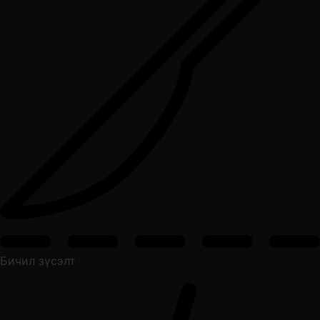
Бичил зүсэлт