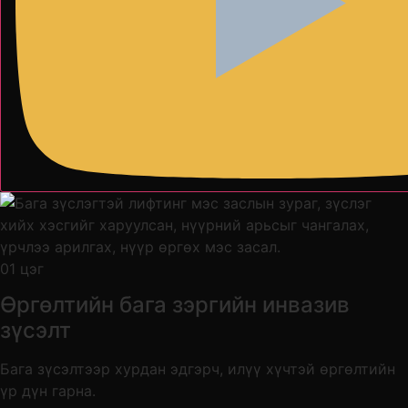
01 цэг
Өргөлтийн бага зэргийн инвазив
зүсэлт
Бага зүсэлтээр хурдан эдгэрч, илүү хүчтэй өргөлтийн
үр дүн гарна.