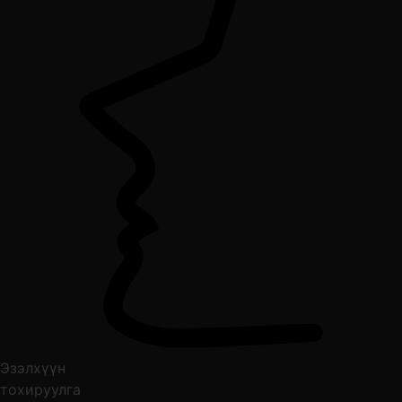
Эзэлхүүн
тохируулга