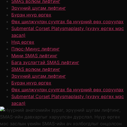
SMAS волюм лифтинг
Эрүүний шугам лифтинг
Бүрэн нүүр өргөх
Өөх шилжүүлэн суулгах ба нүүрний өөх соруулах
Submental Corset Platysmaplasty (хүзүү өргөх мэс
засал)
Нүд өргөх
Плюс-Минус лифтинг
Мини SMAS лифтинг
Бага зүслэгтэй SMAS лифтинг
SMAS волюм лифтинг
Эрүүний шугам лифтинг
Бүрэн нүүр өргөх
Өөх шилжүүлэн суулгах ба нүүрний өөх соруулах
Submental Corset Platysmaplasty (хүзүү өргөх мэс
засал)