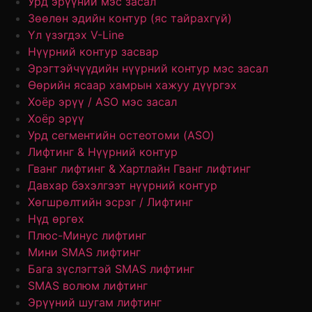
Урд эрүүний мэс засал
Зөөлөн эдийн контур (яс тайрахгүй)
Үл үзэгдэх V-Line
Нүүрний контур засвар
Эрэгтэйчүүдийн нүүрний контур мэс засал
Өөрийн ясаар хамрын хажуу дүүргэх
Хоёр эрүү / ASO мэс засал
Хоёр эрүү
Урд сегментийн остеотоми (ASO)
Лифтинг & Нүүрний контур
Гванг лифтинг & Хартлайн Гванг лифтинг
Давхар бэхэлгээт нүүрний контур
Хөгшрөлтийн эсрэг / Лифтинг
Нүд өргөх
Плюс-Минус лифтинг
Мини SMAS лифтинг
Бага зүслэгтэй SMAS лифтинг
SMAS волюм лифтинг
Эрүүний шугам лифтинг