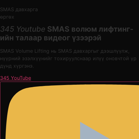
SMAS давхарга
өргөх
345 Youtube
SMAS волюм лифтинг-
ийн талаар видеог үзээрэй
SMAS Volume Lifting нь SMAS давхаргыг дээшлүүлж,
нүүрний эзэлхүүнийг тохируулснаар илүү оновчтой үр
дүнд хүргэнэ.
345 YouTube