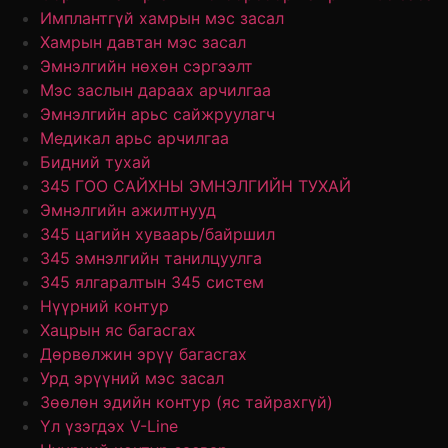
Имплантгүй хамрын мэс засал
Хамрын давтан мэс засал
Эмнэлгийн нөхөн сэргээлт
Мэс заслын дараах арчилгаа
Эмнэлгийн арьс сайжруулагч
Медикал арьс арчилгаа
Бидний тухай
345 ГОО САЙХНЫ ЭМНЭЛГИЙН ТУХАЙ
Эмнэлгийн ажилтнууд
345 цагийн хуваарь/байршил
345 эмнэлгийн танилцуулга
345 ялгаралтын 345 систем
Нүүрний контур
Хацрын яс багасгах
Дөрвөлжин эрүү багасгах
Урд эрүүний мэс засал
Зөөлөн эдийн контур (яс тайрахгүй)
Үл үзэгдэх V-Line