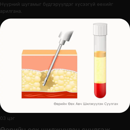
Нүүрний шугамыг бүдгэрүүлдэг хүсээгүй өөхийг
арилгана.
03 цэг
Өөрийн өөх шилжүүлэн суулгаж