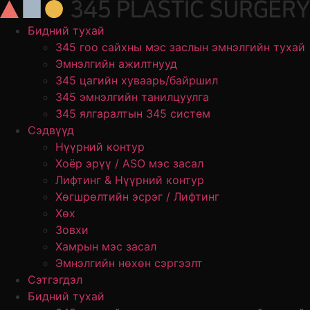
Skip
to
Бидний тухай
content
345 гоо сайхны мэс заслын эмнэлгийн тухай
Эмнэлгийн ажилтнууд
345 цагийн хуваарь/байршил
345 эмнэлгийн танилцуулга
345 ялгаралтын 345 систем
Сэдвүүд
Нүүрний контур
Хоёр эрүү / ASO мэс засал
Лифтинг & Нүүрний контур
Хөгшрөлтийн эсрэг / Лифтинг
Хөх
Зовхи
Хамрын мэс засал
Эмнэлгийн нөхөн сэргээлт
Сэтгэгдэл
Бидний тухай