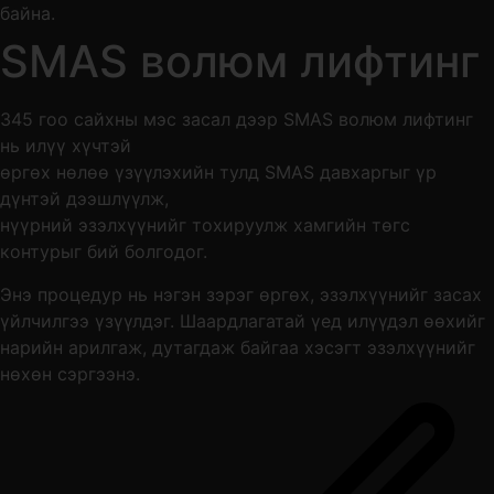
SMAS волюм лифтинг
345 гоо сайхны мэс засал дээр SMAS волюм лифтинг
нь илүү хүчтэй
өргөх нөлөө үзүүлэхийн тулд SMAS давхаргыг үр
дүнтэй дээшлүүлж,
нүүрний эзэлхүүнийг тохируулж хамгийн төгс
контурыг бий болгодог.
Энэ процедур нь нэгэн зэрэг өргөх, эзэлхүүнийг засах
үйлчилгээ үзүүлдэг. Шаардлагатай үед илүүдэл өөхийг
нарийн арилгаж, дутагдаж байгаа хэсэгт эзэлхүүнийг
нөхөн сэргээнэ.