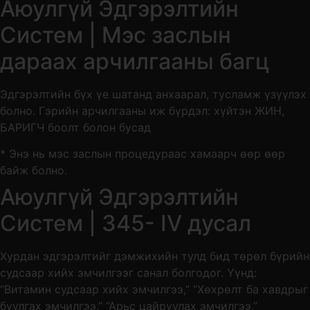
Аюулгүй Эдгэрэлтийн
Систем | Мэс заслын
дараах арчилгааны багц
Эдгэрэлтийн бүх үе шатанд анхаарал, тусламж үзүүлэх
болно. Гэрийн арчилгааны иж бүрдэл: хүйтэн ЖИН,
БАРИГЧ боолт болон бусад
* Энэ нь мэс заслын процедураас хамаарч өөр өөр
байж болно.
Аюулгүй Эдгэрэлтийн
Систем | 345- IV дусал
Хурдан эдгэрэлтийг дэмжихийн тулд бид төрөл бүрийн
судсаар хийх эмчилгээг санал болгодог. Үүнд:
“Витамин судсаар хийх эмчилгээ,” “Хөхрөлт ба хавдрыг
буулгах эмчилгээ,” “Арьс цайруулах эмчилгээ,”