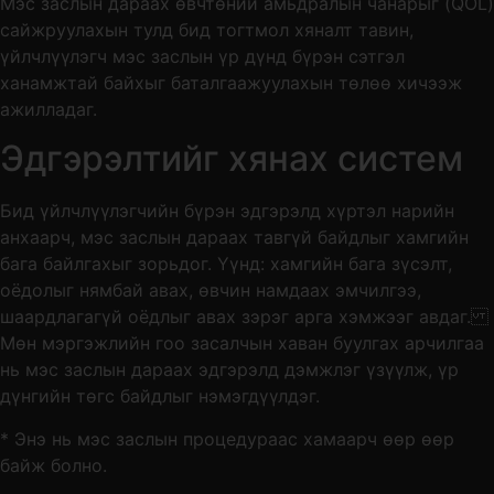
Мэс заслын дараах өвчтөний амьдралын чанарыг (QOL)
сайжруулахын тулд бид тогтмол хяналт тавин,
үйлчлүүлэгч мэс заслын үр дүнд бүрэн сэтгэл
ханамжтай байхыг баталгаажуулахын төлөө хичээж
ажилладаг.
Эдгэрэлтийг хянах систем
Бид үйлчлүүлэгчийн бүрэн эдгэрэлд хүртэл нарийн
анхаарч, мэс заслын дараах тавгүй байдлыг хамгийн
бага байлгахыг зорьдог. Үүнд: хамгийн бага зүсэлт,
оёдолыг нямбай авах, өвчин намдаах эмчилгээ,
шаардлагагүй оёдлыг авах зэрэг арга хэмжээг авдаг.
Мөн мэргэжлийн гоо засалчын хаван буулгах арчилгаа
нь мэс заслын дараах эдгэрэлд дэмжлэг үзүүлж, үр
дүнгийн төгс байдлыг нэмэгдүүлдэг.
* Энэ нь мэс заслын процедураас хамаарч өөр өөр
байж болно.