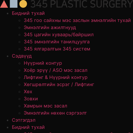
Skip
to
Бидний тухай
content
345 гоо сайхны мэс заслын эмнэлгийн тухай
Эмнэлгийн ажилтнууд
345 цагийн хуваарь/байршил
345 эмнэлгийн танилцуулга
345 ялгаралтын 345 систем
Сэдвүүд
Нүүрний контур
Хоёр эрүү / ASO мэс засал
Лифтинг & Нүүрний контур
Хөгшрөлтийн эсрэг / Лифтинг
Хөх
Зовхи
Хамрын мэс засал
Эмнэлгийн нөхөн сэргээлт
Сэтгэгдэл
Бидний тухай