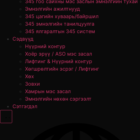
345 гоо сайхны мэс заслын эмнэлгийн тухай
Эмнэлгийн ажилтнууд
345 цагийн хуваарь/байршил
345 эмнэлгийн танилцуулга
345 ялгаралтын 345 систем
Сэдвүүд
Нүүрний контур
Хоёр эрүү / ASO мэс засал
Лифтинг & Нүүрний контур
Хөгшрөлтийн эсрэг / Лифтинг
Хөх
Зовхи
Хамрын мэс засал
Эмнэлгийн нөхөн сэргээлт
Сэтгэгдэл