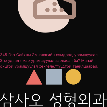
345 Гоо Сайхны Эмнэлэгийн хямдрал, урамшуулал
Энэ удаад ямар урамшуулал зарласан бэ? Манай
онцгой урамшуулал хөнгөлөлтүүдтэй танилцаарай.