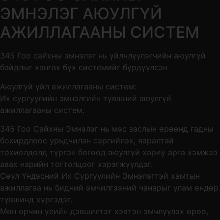
ЭМНЭЛЭГ АЮУЛГҮЙ
АЖИЛЛАГААНЫ СИСТЕМ
345 Гоо сайхны эмнэлэг нь үйлчлүүлэгчийн аюулгүй
байдлыг хангах бүх системийг бүрдүүлсэн
Аюулгүй үйл ажиллагааны систем:
Их сургуулийн эмнэлгийн түвшний аюулгүй
ажиллагааны систем.
345 Гоо Сайхны Эмнэлэг нь мэс заслын өрөөнд гадны
бохирдлоос урьдчилан сэргийлэх, яаралтай
тохиолдолд түргэн бөгөөд аюулгүй хариу арга хэмжээ
авах нарийн тогтолцоог хэрэгжүүлдэг.
Сөүл Үндэсний Их Сургуулийн Эмнэлэгтэй хамтын
ажиллагаа нь бидний эмчилгээний чанарыг улам өндөр
түвшинд хүргэдэг.
Мөн орчин үеийн дэвшилтэт хэвтэн эмчлүүлэх өрөө,