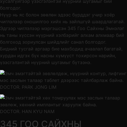
хусалгүйгээр үзэсгэлэнтэй нүүрний шугамыг бий
болгодог.
Нүүр нь яс болон зөөлөн эдээс бүрддэг учир хоёр
чиглэлээр оношилгоо хийх нь зайлшгүй шаардлагатай.
Эдгээр чиглэлээр мэргэшсэн 345 Гоо Сайхны Эмнэлэг
нь таны хүссэн нүүрний хэлбэрийг алхам алхмаар бий
болгоход зориулсан шийдлийг санал болгодог.
Бидний тусгай аргаар бие махбодид ачаалал багатай,
хурдан идгэх бүх насны хүмүүст тохирсон нарийн,
үзэсгэлэнтэй нүүрний шугамыг бүтээнэ.
DOCTOR. PARK JONG LIM
DOCTOR. HAN KYU NAM
345 ГОО САЙХНЫ