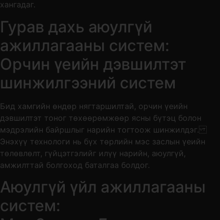
хангадаг.
Гурав дахь аюулгүй
ажиллагааны систем:
Орчин үеийн дэвшилтэт
шинжилгээний систем
Бид хамгийн өндөр нягтаршилтай, орчин үеийн
дэвшилтэт тоног төхөөрөмжөөр ясны бүтэц болон
мэдрэлийн байршлыг нарийн тогтоож шинжилдэг.
Энэхүү технологи нь бүх төрлийн мэс заслын үеийн
төлөвлөлт, гүйцэтгэлийг илүү нарийн, аюулгүй,
амжилттай болгоход баталгаа болдог.
Аюулгүй үйл ажиллагааны
систем: