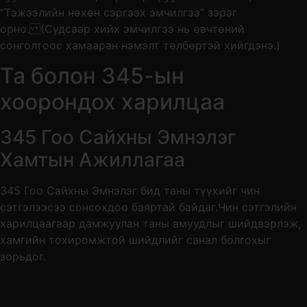
“Тэжээлийн нөхөн сэргээх эмчилгээ” зэрэг
орно. (Судсаар хийх эмчилгээ нь өвчтөний
сонголтоос хамааран нэмэлт төлбөртэй хийгдэнэ.)
Та болон 345-ын
хоорондох харилцаа
345 Гоо Сайхны Эмнэлэг
Хамтын Ажиллагаа
345 Гоо Сайхны Эмнэлэг бид таны түүхийг чин
сэтгэлээсээ сонсохдоо баяртай байдаг.Чин сэтгэлийн
харилцаагаар дамжуулан таны амуудлыг шийдвэрлэж,
хамгийн тохиромжтой шийдлийг санал болгохыг
зорьдог.