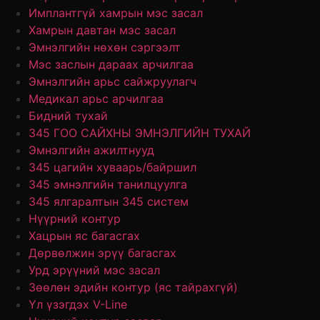
Имплантгүй хамрын мэс засал
Хамрын давтан мэс засал
Эмнэлгийн нөхөн сэргээлт
Мэс заслын дараах арчилгаа
Эмнэлгийн арьс сайжруулагч
Медикал арьс арчилгаа
Бидний тухай
345 ГОО САЙХНЫ ЭМНЭЛГИЙН ТУХАЙ
Эмнэлгийн ажилтнууд
345 цагийн хуваарь/байршил
345 эмнэлгийн танилцуулга
345 ялгаралтын 345 систем
Нүүрний контур
Хацрын яс багасгах
Дөрвөлжин эрүү багасгах
Урд эрүүний мэс засал
Зөөлөн эдийн контур (яс тайрахгүй)
Үл үзэгдэх V-Line