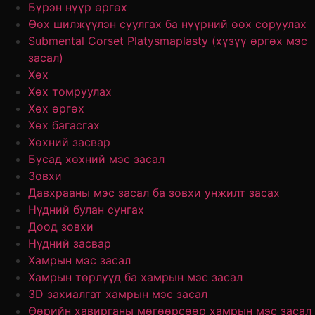
Бүрэн нүүр өргөх
Өөх шилжүүлэн суулгах ба нүүрний өөх соруулах
Submental Corset Platysmaplasty (хүзүү өргөх мэс
засал)
Хөх
Хөх томруулах
Хөх өргөх
Хөх багасгах
Хөхний засвар
Бусад хөхний мэс засал
Зовхи
Давхрааны мэс засал ба зовхи унжилт засах
Нүдний булан сунгах
Доод зовхи
Нүдний засвар
Хамрын мэс засал
Хамрын төрлүүд ба хамрын мэс засал
3D захиалгат хамрын мэс засал
Өөрийн хавирганы мөгөөрсөөр хамрын мэс засал