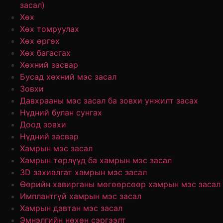
засал)
Хөх
Хөх томруулах
Хөх өргөх
Хөх багасгах
Хөхний засвар
Бусад хөхний мэс засал
Зовхи
Давхрааны мэс засал ба зовхи унжилт засах
Нүдний булан сунгах
Доод зовхи
Нүдний засвар
Хамрын мэс засал
Хамрын төрлүүд ба хамрын мэс засал
3D захиалгат хамрын мэс засал
Өөрийн хавирганы мөгөөрсөөр хамрын мэс засал
Имплантгүй хамрын мэс засал
Хамрын давтан мэс засал
Эмнэлгийн нөхөн сэргээлт