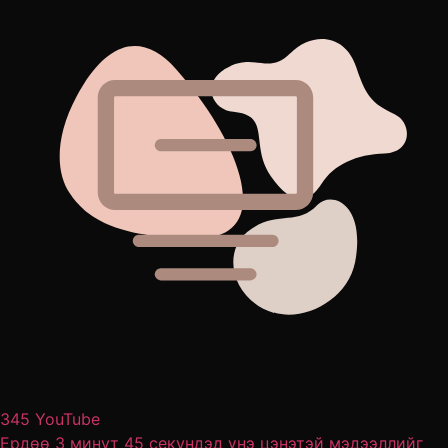
345 YouTube
Ердөө 3 минут 45 секундэд үнэ цэнэтэй мэдээллийг