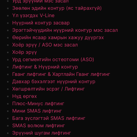
Урд эрүүний мэс засал
Зөөлөн эдийн контур (яс тайрахгүй)
Үл үзэгдэх V-Line
Нүүрний контур засвар
Эрэгтэйчүүдийн нүүрний контур мэс засал
Өөрийн ясаар хамрын хажуу дүүргэх
Хоёр эрүү / ASO мэс засал
Хоёр эрүү
Урд сегментийн остеотоми (ASO)
Лифтинг & Нүүрний контур
Гванг лифтинг & Хартлайн Гванг лифтинг
Давхар бэхэлгээт нүүрний контур
Хөгшрөлтийн эсрэг / Лифтинг
Нүд өргөх
Плюс-Минус лифтинг
Мини SMAS лифтинг
Бага зүслэгтэй SMAS лифтинг
SMAS волюм лифтинг
Эрүүний шугам лифтинг