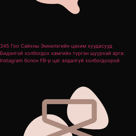
345 Гоо Сайхны Эмнэлэгийн цахим хуудасууд
Бидэнтэй холбогдох хамгийн түргэн шуурхай арга:
Instagram болон FB-р цаг алдалгүй холбогдоорой