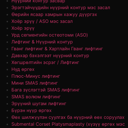
Нүүрний контур засвар
Эрэгтэйчүүдийн нүүрний контур мэс засал
Өөрийн ясаар хамрын хажуу дүүргэх
Хоёр эрүү / ASO мэс засал
Хоёр эрүү
Урд сегментийн остеотоми (ASO)
Лифтинг & Нүүрний контур
Гванг лифтинг & Хартлайн Гванг лифтинг
Давхар бэхэлгээт нүүрний контур
Хөгшрөлтийн эсрэг / Лифтинг
Нүд өргөх
Плюс-Минус лифтинг
Мини SMAS лифтинг
Бага зүслэгтэй SMAS лифтинг
SMAS волюм лифтинг
Эрүүний шугам лифтинг
Бүрэн нүүр өргөх
Өөх шилжүүлэн суулгах ба нүүрний өөх соруулах
Submental Corset Platysmaplasty (хүзүү өргөх мэс