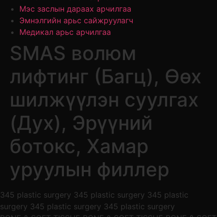
Мэс заслын дараах арчилгаа
Эмнэлгийн арьс сайжруулагч
Медикал арьс арчилгаа
SMAS волюм
лифтинг (Багц), Өөх
шилжүүлэн суулгах
(Дух), Эрүүний
ботокс, Хамар
уруулын филлер
345 plastic surgery 345 plastic surgery 345 plastic
surgery 345 plastic surgery 345 plastic surgery