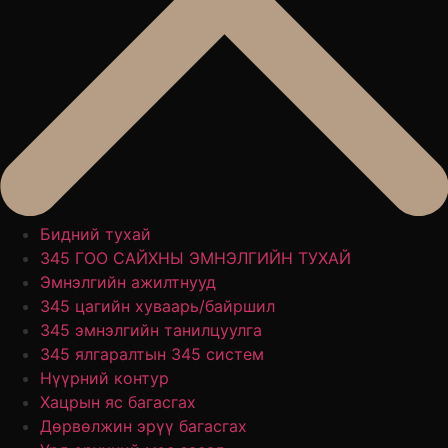
Бидний тухай
345 ГОО САЙХНЫ ЭМНЭЛГИЙН ТУХАЙ
Эмнэлгийн ажилтнууд
345 цагийн хуваарь/байршил
345 эмнэлгийн танилцуулга
345 ялгаралтын 345 систем
Нүүрний контур
Хацрын яс багасгах
Дөрвөлжин эрүү багасгах