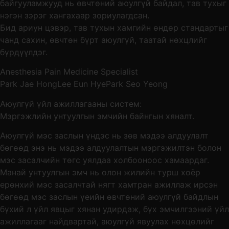
байгууламжууд нь өвчтөний аюулгүй байдал, тав тухыг
нэгэн зэрэг хангахаар зориулагдсан.
Бид ариун цэвэр, тав тухын хамгийн өндөр стандартыг
чанд сахин, өвчтөн бүрт аюулгүй, таатай нөхцлийг
бүрдүүлдэг.
Anesthesia Pain Medicine Specialist
Park Jae Hong
Lee Eun Hye
Park Seo Yeong
Аюулгүй үйл ажиллагааны систем:
Мэргэжлийн унтуулгын эмчийн байнгын хяналт.
Аюулгүй мэс заслын үндэс нь зөв мэдээ алдуулалт
бөгөөд энэ нь мэдээ алдуулалтын мэргэжилтэн болон
мэс засалчийн төгс уялдаа холбооноос хамаардаг.
Манай унтуулгын эмч нь олон жилийн турш хоёр
ерөнхий мэс засалчтай нягт хамтран ажиллаж ирсэн
бөгөөд мэс заслын үеийн өвчтөний аюулгүй байдлын
бүхий л үйл явцыг хянан удирдаж, бүх эмчилгээний үйл
ажиллагааг найдвартай, аюулгүй явуулах нөхцөлийг