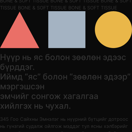
BONE & SOFT TISSUE BONE & SOFT TISSUE BONE & SOFT
TISSUE BONE & SOFT TISSUE BONE & SOFT TISSUE
Нүүр нь яс болон зөөлөн эдээс
бүрддэг.
Иймд “яс” болон “зөөлөн эдээр”
мэргэшсэн
эмчийг сонгож хагалгаа
хийлгэх нь чухал.
345 Гоо Сайхны Эмнэлэг нь нүүрний бүтцийг дотроос
нь гүнзгий судалж ойлгож мэддэг тул ясны хэлбэрийг