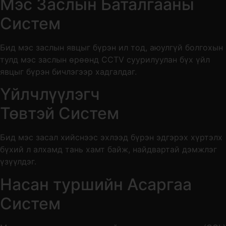
Мэс Заслын Баталгааны
Систем
Бид мэс заслын явцыг бүрэн ил тод, аюулгүй болгохын
тулд мэс заслын өрөөнд CCTV суурилуулан бүх үйл
явцыг бүрэн бичлэгээр хадгалдаг.
Үйлчлүүлэгч
Төвтэй Систем
Бид мэс засал хийснээс эхлээд бүрэн эдгэрэх хүртэлх
бүхий л алхамд тань хамт байж, найдвартай дэмжлэг
үзүүлдэг.
Насан туршийн Асаргаа
Систем