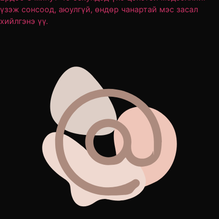
үзэж сонсоод, аюулгүй, өндөр чанартай мэс засал
хийлгэнэ үү.