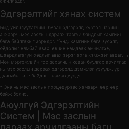
ажилладаг.
Эдгэрэлтийг хянах систем
Бид үйлчлүүлэгчийн бүрэн эдгэрэлд хүртэл нарийн
анхаарч, мэс заслын дараах тавгүй байдлыг хамгийн
бага байлгахыг зорьдог. Үүнд: хамгийн бага зүсэлт,
оёдолыг нямбай авах, өвчин намдаах эмчилгээ,
шаардлагагүй оёдлыг авах зэрэг арга хэмжээг авдаг.
Мөн мэргэжлийн гоо засалчын хаван буулгах арчилгаа
нь мэс заслын дараах эдгэрэлд дэмжлэг үзүүлж, үр
дүнгийн төгс байдлыг нэмэгдүүлдэг.
* Энэ нь мэс заслын процедураас хамаарч өөр өөр
байж болно.
Аюулгүй Эдгэрэлтийн
Систем | Мэс заслын
дараах арчилгааны багц