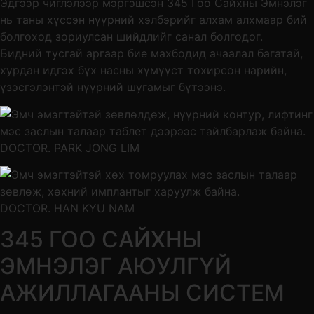
Эдгээр чиглэлээр мэргэшсэн 345 Гоо Сайхны Эмнэлэг
нь таны хүссэн нүүрний хэлбэрийг алхам алхмаар бий
болгоход зориулсан шийдлийг санал болгодог.
Бидний тусгай аргаар бие махбодид ачаалал багатай,
хурдан идгэх бүх насны хүмүүст тохирсон нарийн,
үзэсгэлэнтэй нүүрний шугамыг бүтээнэ.
DOCTOR. PARK JONG LIM
DOCTOR. HAN KYU NAM
345 ГОО САЙХНЫ
ЭМНЭЛЭГ АЮУЛГҮЙ
АЖИЛЛАГААНЫ СИСТЕМ