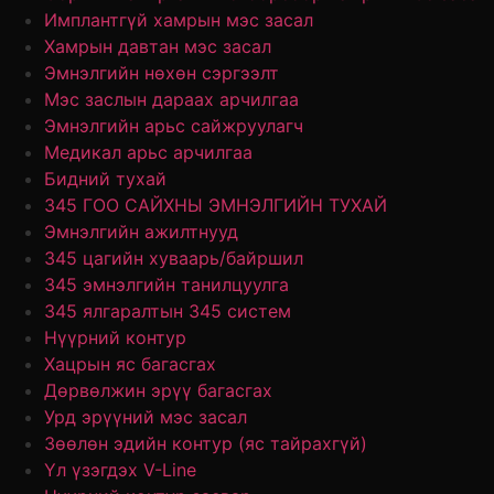
Имплантгүй хамрын мэс засал
Хамрын давтан мэс засал
Эмнэлгийн нөхөн сэргээлт
Мэс заслын дараах арчилгаа
Эмнэлгийн арьс сайжруулагч
Медикал арьс арчилгаа
Бидний тухай
345 ГОО САЙХНЫ ЭМНЭЛГИЙН ТУХАЙ
Эмнэлгийн ажилтнууд
345 цагийн хуваарь/байршил
345 эмнэлгийн танилцуулга
345 ялгаралтын 345 систем
Нүүрний контур
Хацрын яс багасгах
Дөрвөлжин эрүү багасгах
Урд эрүүний мэс засал
Зөөлөн эдийн контур (яс тайрахгүй)
Үл үзэгдэх V-Line