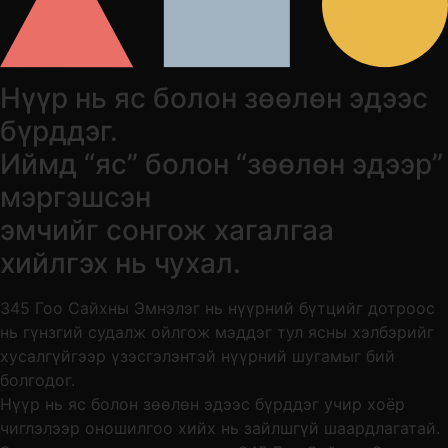
Нүүр нь яс болон зөөлөн эдээс
бүрддэг.
Иймд “яс” болон “зөөлөн эдээр”
мэргэшсэн
эмчийг сонгож хагалгаа
хийлгэх нь чухал.
345 Гоо Сайхны Эмнэлэг нь нүүрний бүтцийг дотроос
нь гүнзгий судалж ойлгож мэддэг тул ясны хэлбэрийг
хусалгүйгээр үзэсгэлэнтэй нүүрний шугамыг бий
болгодог.
Нүүр нь яс болон зөөлөн эдээс бүрддэг учир хоёр
чиглэлээр оношилгоо хийх нь зайлшгүй шаардлагатай.