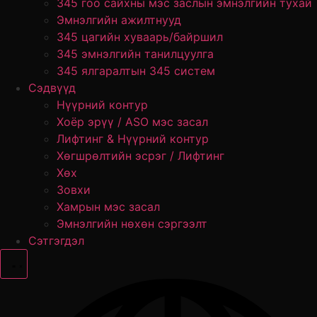
345 гоо сайхны мэс заслын эмнэлгийн тухай
Эмнэлгийн ажилтнууд
345 цагийн хуваарь/байршил
345 эмнэлгийн танилцуулга
345 ялгаралтын 345 систем
Сэдвүүд
Нүүрний контур
Хоёр эрүү / ASO мэс засал
Лифтинг & Нүүрний контур
Хөгшрөлтийн эсрэг / Лифтинг
Хөх
Зовхи
Хамрын мэс засал
Эмнэлгийн нөхөн сэргээлт
Сэтгэгдэл