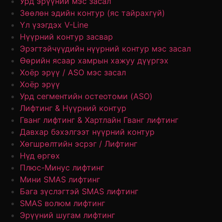
Урд эрүүний мэс засал
Зөөлөн эдийн контур (яс тайрахгүй)
Үл үзэгдэх V-Line
Нүүрний контур засвар
Эрэгтэйчүүдийн нүүрний контур мэс засал
Өөрийн ясаар хамрын хажуу дүүргэх
Хоёр эрүү / ASO мэс засал
Хоёр эрүү
Урд сегментийн остеотоми (ASO)
Лифтинг & Нүүрний контур
Гванг лифтинг & Хартлайн Гванг лифтинг
Давхар бэхэлгээт нүүрний контур
Хөгшрөлтийн эсрэг / Лифтинг
Нүд өргөх
Плюс-Минус лифтинг
Мини SMAS лифтинг
Бага зүслэгтэй SMAS лифтинг
SMAS волюм лифтинг
Эрүүний шугам лифтинг