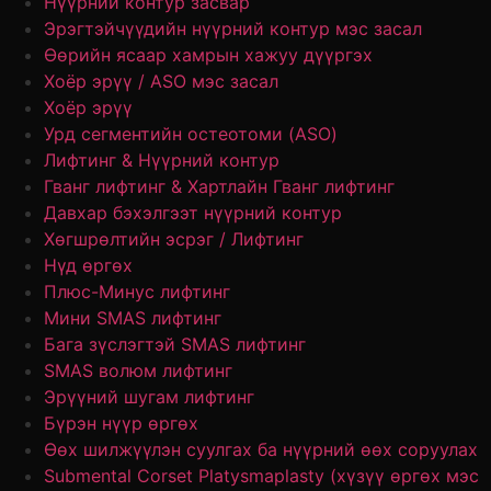
Нүүрний контур засвар
Эрэгтэйчүүдийн нүүрний контур мэс засал
Өөрийн ясаар хамрын хажуу дүүргэх
Хоёр эрүү / ASO мэс засал
Хоёр эрүү
Урд сегментийн остеотоми (ASO)
Лифтинг & Нүүрний контур
Гванг лифтинг & Хартлайн Гванг лифтинг
Давхар бэхэлгээт нүүрний контур
Хөгшрөлтийн эсрэг / Лифтинг
Нүд өргөх
Плюс-Минус лифтинг
Мини SMAS лифтинг
Бага зүслэгтэй SMAS лифтинг
SMAS волюм лифтинг
Эрүүний шугам лифтинг
Бүрэн нүүр өргөх
Өөх шилжүүлэн суулгах ба нүүрний өөх соруулах
Submental Corset Platysmaplasty (хүзүү өргөх мэс