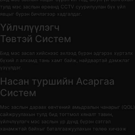
тулд мэс заслын өрөөнд CCTV суурилуулан бүх үйл
явцыг бүрэн бичлэгээр хадгалдаг.
Үйлчлүүлэгч
Төвтэй Систем
Бид мэс засал хийснээс эхлээд бүрэн эдгэрэх хүртэлх
бүхий л алхамд тань хамт байж, найдвартай дэмжлэг
үзүүлдэг.
Насан туршийн Асаргаа
Систем
Мэс заслын дараах өвчтөний амьдралын чанарыг (QOL)
сайжруулахын тулд бид тогтмол хяналт тавин,
үйлчлүүлэгч мэс заслын үр дүнд бүрэн сэтгэл
ханамжтай байхыг баталгаажуулахын төлөө хичээж