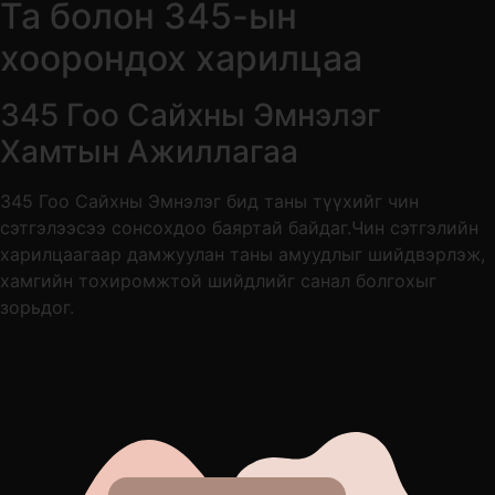
Та болон 345-ын
хоорондох харилцаа
345 Гоо Сайхны Эмнэлэг
Хамтын Ажиллагаа
345 Гоо Сайхны Эмнэлэг бид таны түүхийг чин
сэтгэлээсээ сонсохдоо баяртай байдаг.Чин сэтгэлийн
харилцаагаар дамжуулан таны амуудлыг шийдвэрлэж,
хамгийн тохиромжтой шийдлийг санал болгохыг
зорьдог.