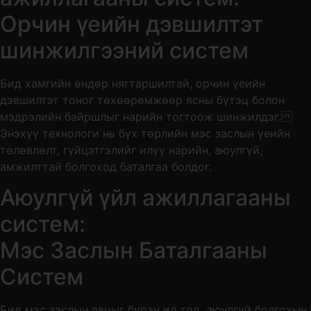
Орчин үеийн дэвшилтэт
шинжилгээний систем
Бид хамгийн өндөр нягтаршилтай, орчин үеийн
дэвшилтэт тоног төхөөрөмжөөр ясны бүтэц болон
мэдрэлийн байршлыг нарийн тогтоож шинжилдэг.
Энэхүү технологи нь бүх төрлийн мэс заслын үеийн
төлөвлөлт, гүйцэтгэлийг илүү нарийн, аюулгүй,
амжилттай болгоход баталгаа болдог.
Аюулгүй үйл ажиллагааны
систем:
Мэс Заслын Баталгааны
Систем
Бид мэс заслын явцыг бүрэн ил тод, аюулгүй болгохын