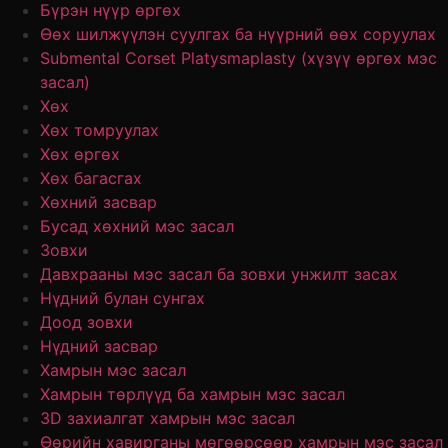
Бүрэн нүүр өргөх
Өөх шилжүүлэн суулгах ба нүүрний өөх соруулах
Submental Corset Platysmaplasty (хүзүү өргөх мэс
засал)
Хөх
Хөх томруулах
Хөх өргөх
Хөх багасгах
Хөхний засвар
Бусад хөхний мэс засал
Зовхи
Давхрааны мэс засал ба зовхи унжилт засах
Нүдний булан сунгах
Доод зовхи
Нүдний засвар
Хамрын мэс засал
Хамрын төрлүүд ба хамрын мэс засал
3D захиалгат хамрын мэс засал
Өөрийн хавирганы мөгөөрсөөр хамрын мэс засал