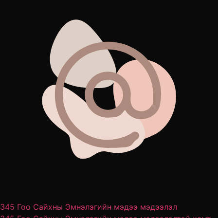
345 Гоо Сайхны Эмнэлэгийн мэдээ мэдээлэл