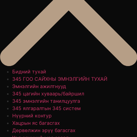
Бидний тухай
345 ГОО САЙХНЫ ЭМНЭЛГИЙН ТУХАЙ
Эмнэлгийн ажилтнууд
345 цагийн хуваарь/байршил
345 эмнэлгийн танилцуулга
345 ялгаралтын 345 систем
Нүүрний контур
Хацрын яс багасгах
Дөрвөлжин эрүү багасгах