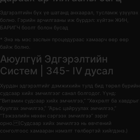
Эдгэрэлтийн бүх үе шатанд анхаарал, тусламж үзүүлэх
болно. Гэрийн арчилгааны иж бүрдэл: хүйтэн ЖИН,
БАРИГЧ боолт болон бусад
* Энэ нь мэс заслын процедураас хамаарч өөр өөр
байж болно.
Аюулгүй Эдгэрэлтийн
Систем | 345- IV дусал
Хурдан эдгэрэлтийг дэмжихийн тулд бид төрөл бүрийн
судсаар хийх эмчилгээг санал болгодог. Үүнд:
“Витамин судсаар хийх эмчилгээ,” “Хөхрөлт ба хавдрыг
буулгах эмчилгээ,” “Арьс цайруулах эмчилгээ,”
“Тэжээлийн нөхөн сэргээх эмчилгээ” зэрэг
орно. (Судсаар хийх эмчилгээ нь өвчтөний
сонголтоос хамааран нэмэлт төлбөртэй хийгдэнэ.)