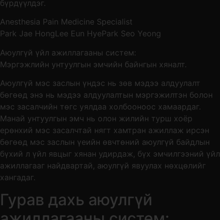
бүрдүүлдэг.
Anesthesia Pain Medicine Specialist
Park Jae Hong
Lee Eun Hye
Park Seo Yeong
Аюулгүй үйл ажиллагааны систем:
Мэргэжлийн унтуулгын эмчийн байнгын хяналт.
Аюулгүй мэс заслын үндэс нь зөв мэдээ алдуулалт
бөгөөд энэ нь мэдээ алдуулалтын мэргэжилтэн болон
мэс засалчийн төгс уялдаа холбооноос хамаардаг.
Манай унтуулгын эмч нь олон жилийн турш хоёр
ерөнхий мэс засалчтай нягт хамтран ажиллаж ирсэн
бөгөөд мэс заслын үеийн өвчтөний аюулгүй байдлын
бүхий л үйл явцыг хянан удирдаж, бүх эмчилгээний үйл
ажиллагааг найдвартай, аюулгүй явуулах нөхцөлийг
хангадаг.
Гурав дахь аюулгүй
ажиллагааны систем: