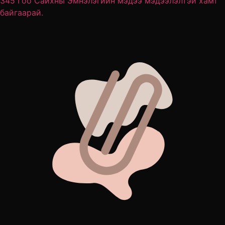
345 Гоо Сайхны Эмнэлэгийн мэдээ мэдээлэлтэй хамт
байгаарай.