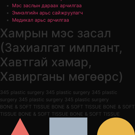
Мэс заслын дараах арчилгаа
Эмнэлгийн арьс сайжруулагч
Медикал арьс арчилгаа
Хамрын мэс засал
(Захиалгат имплант,
Хавтгай хамар,
Хавирганы мөгөөрс)
345 plastic surgery 345 plastic surgery 345 plastic
surgery 345 plastic surgery 345 plastic surgery
BONE & SOFT TISSUE BONE & SOFT TISSUE BONE & SOFT
TISSUE BONE & SOFT TISSUE BONE & SOFT TISSUE