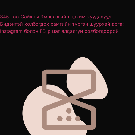
345 Гоо Сайхны Эмнэлэгийн цахим хуудасууд
Бидэнтэй холбогдох хамгийн түргэн шуурхай арга:
Instagram болон FB-р цаг алдалгүй холбогдоорой