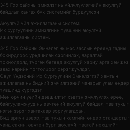
345 Гоо сайхны эмнэлэг нь үйлчлүүлэгчийн аюулгүй
байдлыг хангах бүх системийг бүрдүүлсэн
Аюулгүй үйл ажиллагааны систем:
Их сургуулийн эмнэлгийн түвшний аюулгүй
ажиллагааны систем.
345 Гоо Сайхны Эмнэлэг нь мэс заслын өрөөнд гадны
бохирдлоос урьдчилан сэргийлэх, яаралтай
тохиолдолд түргэн бөгөөд аюулгүй хариу арга хэмжээ
авах нарийн тогтолцоог хэрэгжүүлдэг.
Сөүл Үндэсний Их Сургуулийн Эмнэлэгтэй хамтын
ажиллагаа нь бидний эмчилгээний чанарыг улам өндөр
түвшинд хүргэдэг.
Мөн орчин үеийн дэвшилтэт хэвтэн эмчлүүлэх өрөө,
байгууламжууд нь өвчтөний аюулгүй байдал, тав тухыг
нэгэн зэрэг хангахаар зориулагдсан.
Бид ариун цэвэр, тав тухын хамгийн өндөр стандартыг
чанд сахин, өвчтөн бүрт аюулгүй, таатай нөхцлийг