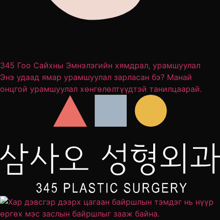
345 Гоо Сайхны Эмнэлэгийн хямдрал, урамшуулал
Энэ удаад ямар урамшуулал зарласан бэ? Манай
онцгой урамшуулал хөнгөлөлтүүдтэй танилцаарай.