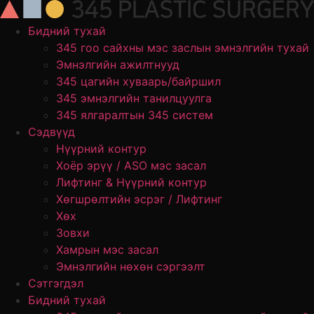
Skip
to
Бидний тухай
content
345 гоо сайхны мэс заслын эмнэлгийн тухай
Эмнэлгийн ажилтнууд
345 цагийн хуваарь/байршил
345 эмнэлгийн танилцуулга
345 ялгаралтын 345 систем
Сэдвүүд
Нүүрний контур
Хоёр эрүү / ASO мэс засал
Лифтинг & Нүүрний контур
Хөгшрөлтийн эсрэг / Лифтинг
Хөх
Зовхи
Хамрын мэс засал
Эмнэлгийн нөхөн сэргээлт
Сэтгэгдэл
Бидний тухай