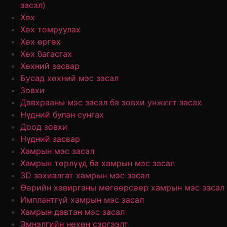
засал)
Хөх
Хөх томруулах
Хөх өргөх
Хөх багасгах
Хөхний засвар
Бусад хөхний мэс засал
Зовхи
Давхрааны мэс засал ба зовхи унжилт засах
Нүдний булан сунгах
Доод зовхи
Нүдний засвар
Хамрын мэс засал
Хамрын төрлүүд ба хамрын мэс засал
3D захиалгат хамрын мэс засал
Өөрийн хавирганы мөгөөрсөөр хамрын мэс засал
Имплантгүй хамрын мэс засал
Хамрын давтан мэс засал
Эмнэлгийн нөхөн сэргээлт