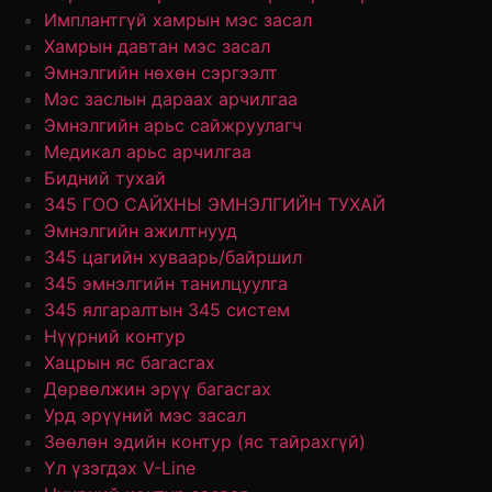
Имплантгүй хамрын мэс засал
Хамрын давтан мэс засал
Эмнэлгийн нөхөн сэргээлт
Мэс заслын дараах арчилгаа
Эмнэлгийн арьс сайжруулагч
Медикал арьс арчилгаа
Бидний тухай
345 ГОО САЙХНЫ ЭМНЭЛГИЙН ТУХАЙ
Эмнэлгийн ажилтнууд
345 цагийн хуваарь/байршил
345 эмнэлгийн танилцуулга
345 ялгаралтын 345 систем
Нүүрний контур
Хацрын яс багасгах
Дөрвөлжин эрүү багасгах
Урд эрүүний мэс засал
Зөөлөн эдийн контур (яс тайрахгүй)
Үл үзэгдэх V-Line