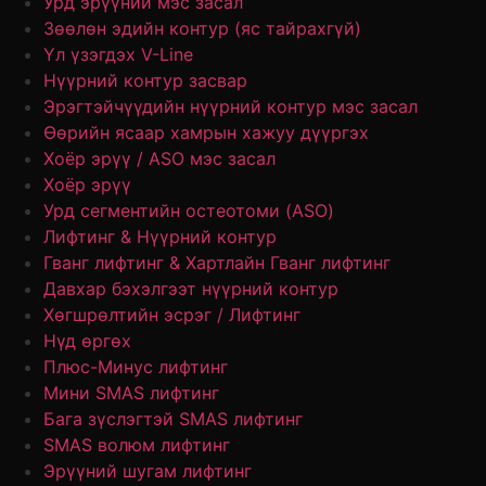
Урд эрүүний мэс засал
Зөөлөн эдийн контур (яс тайрахгүй)
Үл үзэгдэх V-Line
Нүүрний контур засвар
Эрэгтэйчүүдийн нүүрний контур мэс засал
Өөрийн ясаар хамрын хажуу дүүргэх
Хоёр эрүү / ASO мэс засал
Хоёр эрүү
Урд сегментийн остеотоми (ASO)
Лифтинг & Нүүрний контур
Гванг лифтинг & Хартлайн Гванг лифтинг
Давхар бэхэлгээт нүүрний контур
Хөгшрөлтийн эсрэг / Лифтинг
Нүд өргөх
Плюс-Минус лифтинг
Мини SMAS лифтинг
Бага зүслэгтэй SMAS лифтинг
SMAS волюм лифтинг
Эрүүний шугам лифтинг