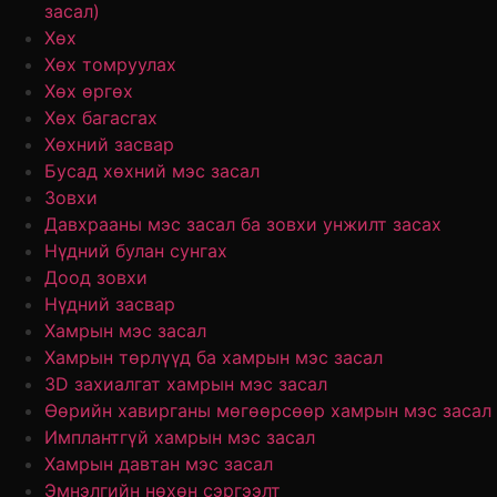
засал)
Хөх
Хөх томруулах
Хөх өргөх
Хөх багасгах
Хөхний засвар
Бусад хөхний мэс засал
Зовхи
Давхрааны мэс засал ба зовхи унжилт засах
Нүдний булан сунгах
Доод зовхи
Нүдний засвар
Хамрын мэс засал
Хамрын төрлүүд ба хамрын мэс засал
3D захиалгат хамрын мэс засал
Өөрийн хавирганы мөгөөрсөөр хамрын мэс засал
Имплантгүй хамрын мэс засал
Хамрын давтан мэс засал
Эмнэлгийн нөхөн сэргээлт