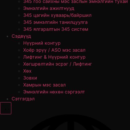
345 гоо сайхны мэс заслын эмнэлгийн тухай
Эмнэлгийн ажилтнууд
345 цагийн хуваарь/байршил
345 эмнэлгийн танилцуулга
345 ялгаралтын 345 систем
Сэдвүүд
Нүүрний контур
Хоёр эрүү / ASO мэс засал
Лифтинг & Нүүрний контур
Хөгшрөлтийн эсрэг / Лифтинг
Хөх
Зовхи
Хамрын мэс засал
Эмнэлгийн нөхөн сэргээлт
Сэтгэгдэл