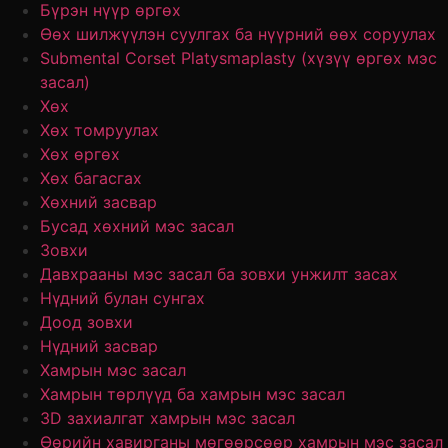
Бүрэн нүүр өргөх
Өөх шилжүүлэн суулгах ба нүүрний өөх соруулах
Submental Corset Platysmaplasty (хүзүү өргөх мэс
засал)
Хөх
Хөх томруулах
Хөх өргөх
Хөх багасгах
Хөхний засвар
Бусад хөхний мэс засал
Зовхи
Давхрааны мэс засал ба зовхи унжилт засах
Нүдний булан сунгах
Доод зовхи
Нүдний засвар
Хамрын мэс засал
Хамрын төрлүүд ба хамрын мэс засал
3D захиалгат хамрын мэс засал
Өөрийн хавирганы мөгөөрсөөр хамрын мэс засал