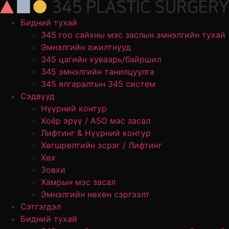
Skip
to
Бидний тухай
content
345 гоо сайхны мэс заслын эмнэлгийн тухай
Эмнэлгийн ажилтнууд
345 цагийн хуваарь/байршил
345 эмнэлгийн танилцуулга
345 ялгаралтын 345 систем
Сэдвүүд
Нүүрний контур
Хоёр эрүү / ASO мэс засал
Лифтинг & Нүүрний контур
Хөгшрөлтийн эсрэг / Лифтинг
Хөх
Зовхи
Хамрын мэс засал
Эмнэлгийн нөхөн сэргээлт
Сэтгэгдэл
Бидний тухай