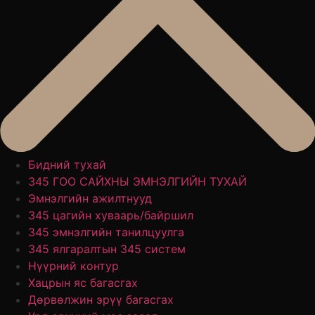
Бидний тухай
345 ГОО САЙХНЫ ЭМНЭЛГИЙН ТУХАЙ
Эмнэлгийн ажилтнууд
345 цагийн хуваарь/байршил
345 эмнэлгийн танилцуулга
345 ялгаралтын 345 систем
Нүүрний контур
Хацрын яс багасгах
Дөрвөлжин эрүү багасгах