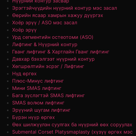
Нүүрний контур засвар
Эрэгтэйчүүдийн нүүрний контур мэс засал
Өөрийн ясаар хамрын хажуу дүүргэх
Хоёр эрүү / ASO мэс засал
Хоёр эрүү
Урд сегментийн остеотоми (ASO)
Лифтинг & Нүүрний контур
Гванг лифтинг & Хартлайн Гванг лифтинг
Давхар бэхэлгээт нүүрний контур
Хөгшрөлтийн эсрэг / Лифтинг
Нүд өргөх
Плюс-Минус лифтинг
Мини SMAS лифтинг
Бага зүслэгтэй SMAS лифтинг
SMAS волюм лифтинг
Эрүүний шугам лифтинг
Бүрэн нүүр өргөх
Өөх шилжүүлэн суулгах ба нүүрний өөх соруулах
Submental Corset Platysmaplasty (хүзүү өргөх мэс